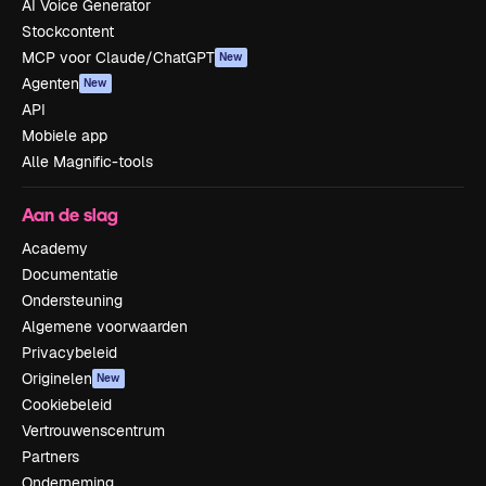
AI Voice Generator
Stockcontent
MCP voor Claude/ChatGPT
New
Agenten
New
API
Mobiele app
Alle Magnific-tools
Aan de slag
Academy
Documentatie
Ondersteuning
Algemene voorwaarden
Privacybeleid
Originelen
New
Cookiebeleid
Vertrouwenscentrum
Partners
Onderneming