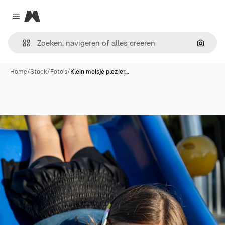
Magnific
Close menu
Zoeken
Home
/
Stock
/
Foto's
/
Klein meisje plezier…