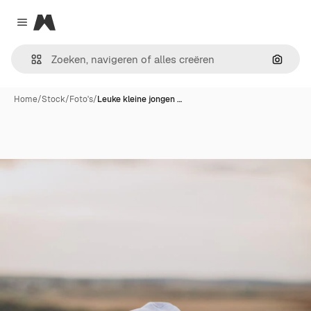
Magnific
Close menu
Zoeken
Home
/
Stock
/
Foto's
/
Leuke kleine jongen …