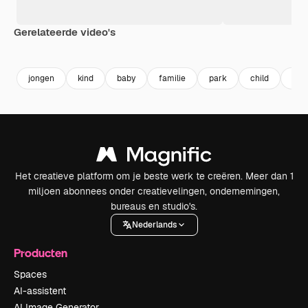
Gerelateerde video's
Premium
Premium
Premium
Premium
jongen
kind
baby
familie
park
child
love
Het creatieve platform om je beste werk te creëren. Meer dan 1
miljoen abonnees onder creatievelingen, ondernemingen,
bureaus en studio's.
Nederlands
Producten
Spaces
AI-assistent
AI Image Generator