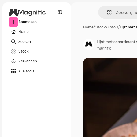
Aanmaken
Home
/
Stock
/
Foto's
/
Lijst met
Home
Zoeken
Lijst met assortiment 
magnific
Stock
Verkennen
Alle tools