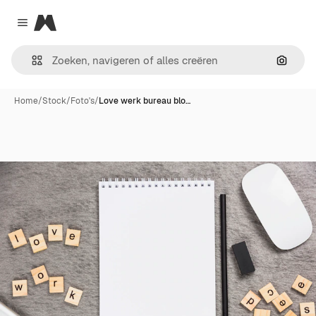
Magnific
Close menu
Zoeken
Home
/
Stock
/
Foto's
/
Love werk bureau blo…