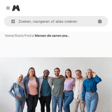
Magnific
Close menu
Zoeken
Home
/
Stock
/
Foto's
/
Mensen die samen pos…