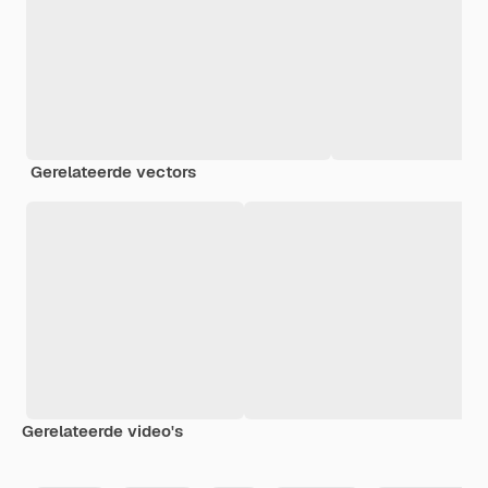
Gerelateerde vectors
Gerelateerde video's
Premium
Premium
Premium
Premium