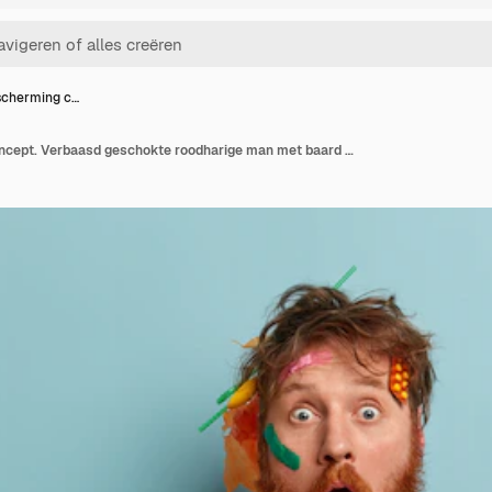
scherming c…
Milieu bescherming concept. Verbaasd geschokte roodharige man met baard staart, verbaasd door natuurramp, verzamelt plastic afval, modellen boven blauwe muur met twee zakken vuilnis