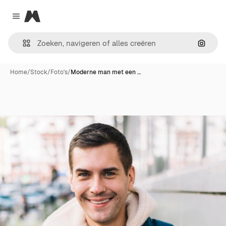
Magnific
Close menu
Zoeken
Home
/
Stock
/
Foto's
/
Moderne man met een …