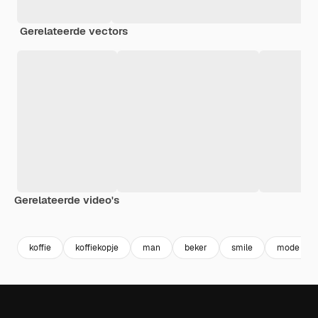
Gerelateerde vectors
Gerelateerde video's
Premium
Premium
Premium
Premium
koffie
koffiekopje
man
beker
smile
mode