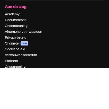
Aan de slag
Academy
Documentatie
Ondersteuning
Algemene voorwaarden
Privacybeleid
Originelen
New
Cookiebeleid
Vertrouwenscentrum
Partners
Onderneming
Bedrijf
Prijzen
Over ons
Reviews
Vacatures