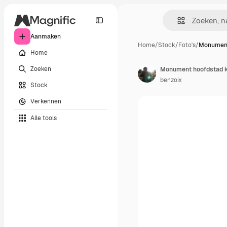
Aanmaken
Home
/
Stock
/
Foto's
/
Monument
Home
Zoeken
Monument hoofdstad k
benzoix
Stock
Verkennen
Alle tools