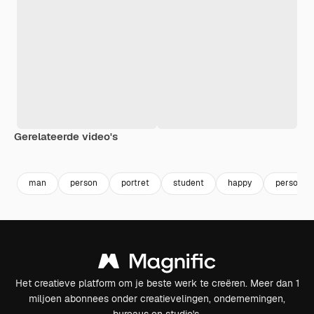
Gerelateerde video's
Premium
Premium
Premium
Premium
man
person
portret
student
happy
persoon
Het creatieve platform om je beste werk te creëren. Meer dan 1
miljoen abonnees onder creatievelingen, ondernemingen,
bureaus en studio's.