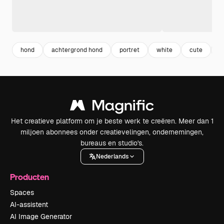
hond
achtergrond hond
portret
white
cute
a
Het creatieve platform om je beste werk te creëren. Meer dan 1
miljoen abonnees onder creatievelingen, ondernemingen,
bureaus en studio's.
Nederlands
Producten
Spaces
AI-assistent
AI Image Generator