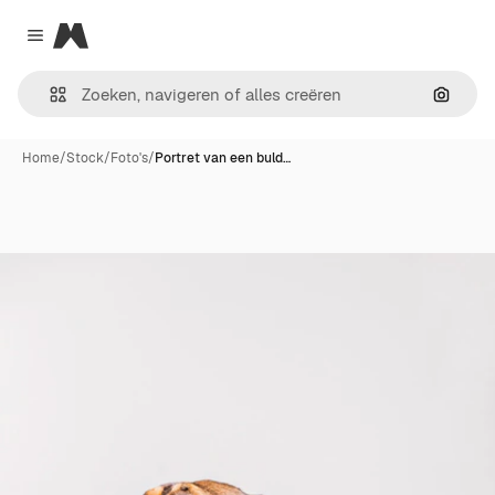
Magnific
Close menu
Zoeken
Home
/
Stock
/
Foto's
/
Portret van een buld…