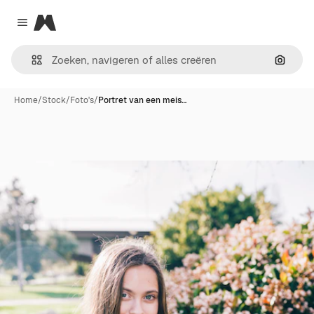
Magnific
Close menu
Zoeken
Home
/
Stock
/
Foto's
/
Portret van een meis…