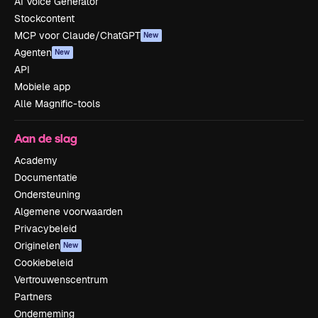
AI Voice Generator
Stockcontent
MCP voor Claude/ChatGPT
New
Agenten
New
API
Mobiele app
Alle Magnific-tools
Aan de slag
Academy
Documentatie
Ondersteuning
Algemene voorwaarden
Privacybeleid
Originelen
New
Cookiebeleid
Vertrouwenscentrum
Partners
Onderneming