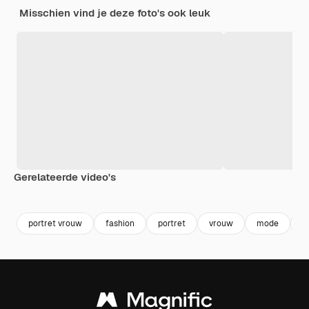
Misschien vind je deze foto's ook leuk
Gerelateerde video's
Premium
Premium
Gegenereerd door AI
Premium
Premium
portret vrouw
fashion
portret
vrouw
mode
k