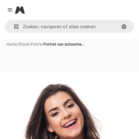
Magnific
Close menu
Zoeken
Home
/
Stock
/
Foto's
/
Portret van schoonhe…