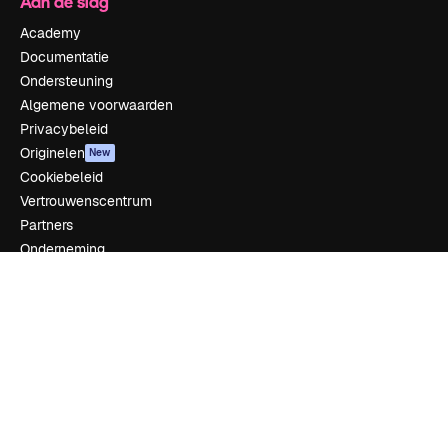
Aan de slag
Academy
Documentatie
Ondersteuning
Algemene voorwaarden
Privacybeleid
Originelen
New
Cookiebeleid
Vertrouwenscentrum
Partners
Onderneming
Bedrijf
Prijzen
Over ons
Reviews
Vacatures
Zoektrends