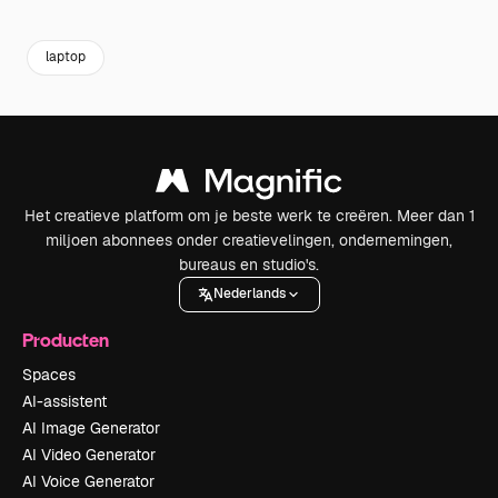
Premium
Premium
Premium
Premium
laptop
Het creatieve platform om je beste werk te creëren. Meer dan 1
miljoen abonnees onder creatievelingen, ondernemingen,
bureaus en studio's.
Nederlands
Producten
Spaces
AI-assistent
AI Image Generator
AI Video Generator
AI Voice Generator