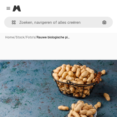
Magnific
Close menu
Zoeken
Home
/
Stock
/
Foto's
/
Rauwe biologische pi…