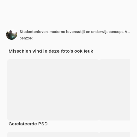
Studentenleven, moderne levensstijl en onderwijsconcept. Vrolijke knappe roodharige vrouwelijke student met foxy lang haar, hoofdtelefoon dragen over nek, rugzak, lachende camera.
benzoix
Misschien vind je deze foto's ook leuk
Gerelateerde PSD