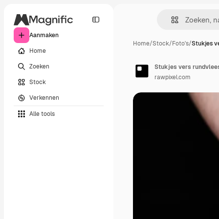
Aanmaken
Home
/
Stock
/
Foto's
/
Stukjes v
Home
Zoeken
Stukjes vers rundvlees
rawpixel.com
Stock
Verkennen
Alle tools