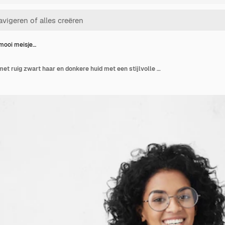
mooi meisje…
Verlegen mooi meisje met ruig zwart haar en donkere huid met een stijlvolle bril.