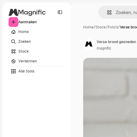
Aanmaken
Home
/
Stock
/
Foto's
/
Verse br
Home
Zoeken
Verse brood gesneden
magnific
Stock
Verkennen
Alle tools