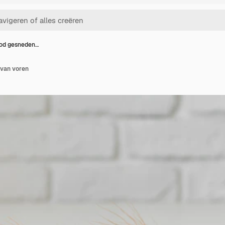
ood gesneden…
 van voren