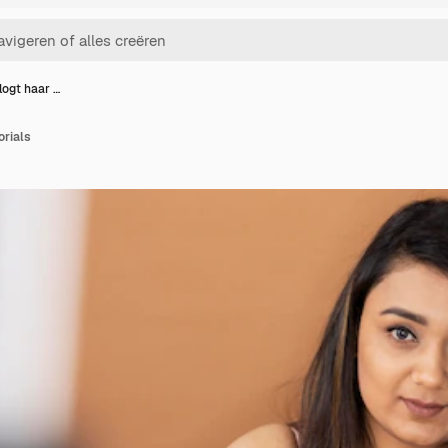
logt haar …
orials