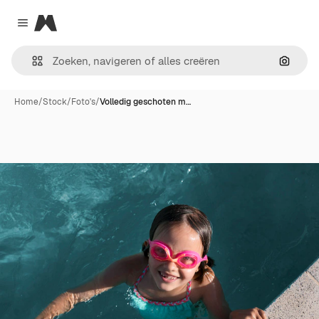
Magnific
Close menu
Zoeken
Home
/
Stock
/
Foto's
/
Volledig geschoten m…