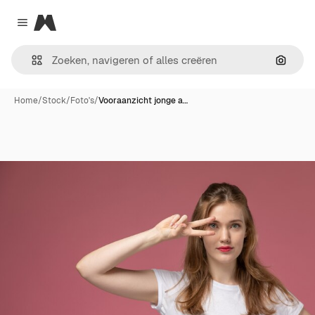
Magnific
Close menu
Zoeken
Home
/
Stock
/
Foto's
/
Vooraanzicht jonge a…