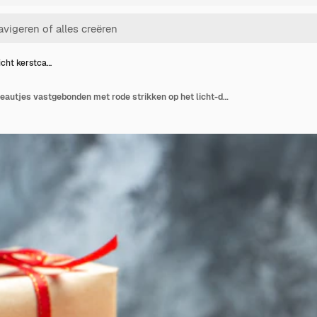
cht kerstca…
Vooraanzicht kerstcadeautjes vastgebonden met rode strikken op het licht-donker nieuwjaar foto vakantie kleur cadeau kerst