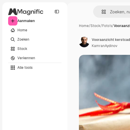
Aanmaken
Home
/
Stock
/
Foto's
/
Vooraanzi
Home
Zoeken
KamranAydinov
Stock
Verkennen
Alle tools