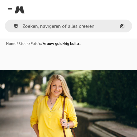
Magnific
Close menu
Zoeken
Home
/
Stock
/
Foto's
/
Vrouw gelukkig buite…