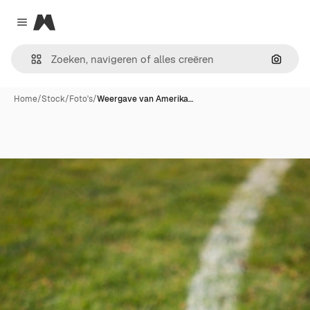
Magnific
Close menu
Zoeken
Home
/
Stock
/
Foto's
/
Weergave van Amerika…