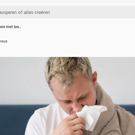
oon met loo…
neus