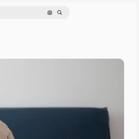
Zoeken op afbeelding
Zoeken