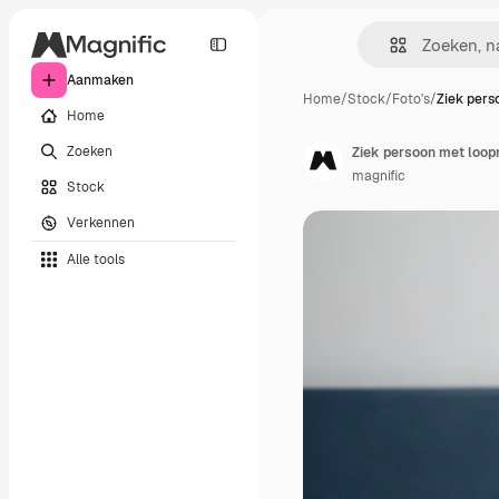
Aanmaken
Home
/
Stock
/
Foto's
/
Ziek pers
Home
Zoeken
Ziek persoon met loop
magnific
Stock
Verkennen
Alle tools