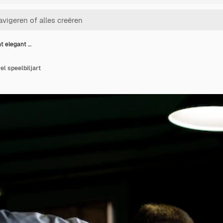
ht elegant …
el speelbiljart