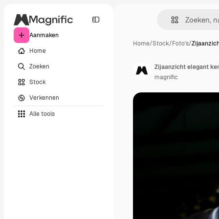
Aanmaken
Home
/
Stock
/
Foto's
/
Zijaanzic
Home
Zoeken
Zijaanzicht elegant ker
magnific
Stock
Verkennen
Alle tools