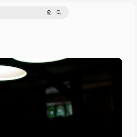
Zoeken op afbeelding
Zoeken