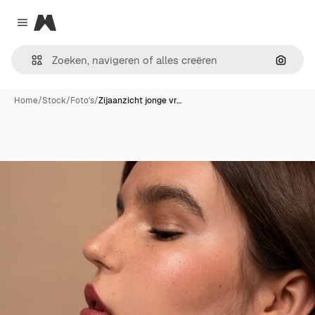
Magnific
Close menu
Zoeken
Home
/
Stock
/
Foto's
/
Zijaanzicht jonge vr…