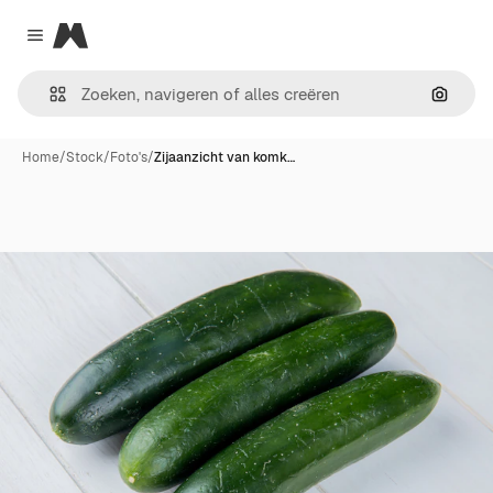
Magnific
Close menu
Zoeken
Home
/
Stock
/
Foto's
/
Zijaanzicht van komk…