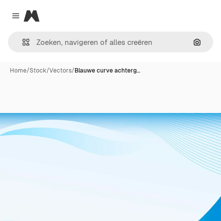
Magnific
Close menu
Zoeken
Home
/
Stock
/
Vectors
/
Blauwe curve achterg…