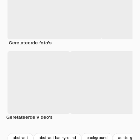
Gerelateerde foto's
Gerelateerde video's
Premium
Premium
Premium
Premium
abstract
abstract background
background
achtergron