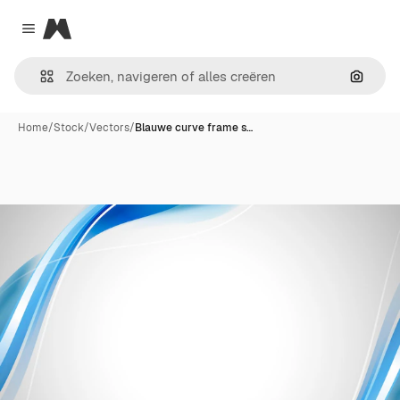
Magnific
Close menu
Zoeken
Home
/
Stock
/
Vectors
/
Blauwe curve frame s…