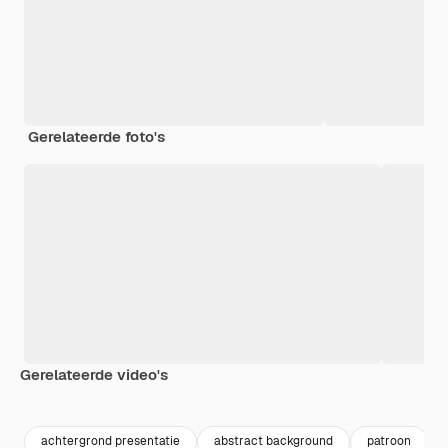
Gerelateerde foto's
Gerelateerde video's
Premium
Premium
Premium
Premium
achtergrond presentatie
abstract background
patroon