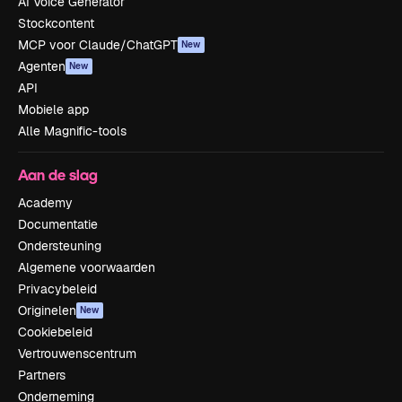
AI Voice Generator
Stockcontent
MCP voor Claude/ChatGPT
New
Agenten
New
API
Mobiele app
Alle Magnific-tools
Aan de slag
Academy
Documentatie
Ondersteuning
Algemene voorwaarden
Privacybeleid
Originelen
New
Cookiebeleid
Vertrouwenscentrum
Partners
Onderneming