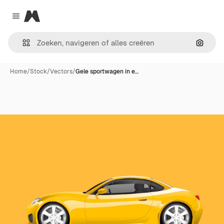
Magnific
Close menu
Zoeken
Home
/
Stock
/
Vectors
/
Gele sportwagen in e…