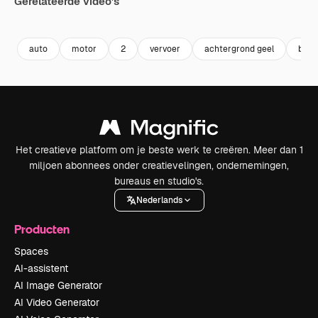
Gerelateerde video's
Premium
Premium
Gegenereerd door AI
auto
motor
2
vervoer
achtergrond geel
back
Het creatieve platform om je beste werk te creëren. Meer dan 1
miljoen abonnees onder creatievelingen, ondernemingen,
bureaus en studio's.
Nederlands
Producten
Spaces
AI-assistent
AI Image Generator
AI Video Generator