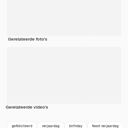
Gerelateerde foto's
Gerelateerde video's
Premium
Premium
gefeliciteerd
verjaardag
birthday
feest verjaardag