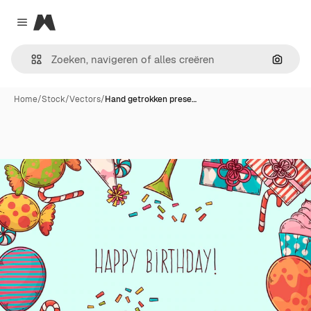
Magnific
Close menu
Zoeken
Home
/
Stock
/
Vectors
/
Hand getrokken prese…