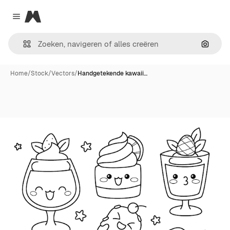
Magnific
Close menu
Zoeken
Home
/
Stock
/
Vectors
/
Handgetekende kawaii…