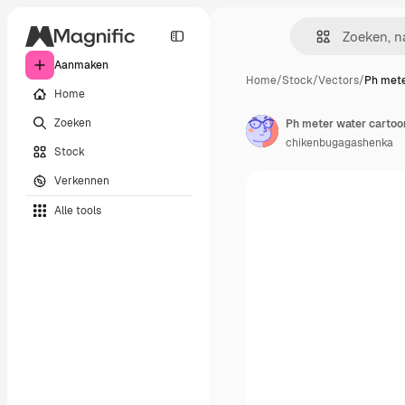
Aanmaken
Home
/
Stock
/
Vectors
/
Ph mete
Home
Zoeken
Ph meter water cartoo
chikenbugagashenka
Stock
Verkennen
Alle tools