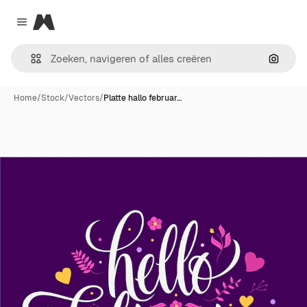
Magnific
Close menu
Zoeken
Home
/
Stock
/
Vectors
/
Platte hallo februar…