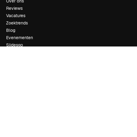
Over ons
Reviews
Vacatures
Zoektrends
Blog
Evenementen
Slidesgo
Verkoop je content
Perszaal
Op zoek naar magnific.ai
Neem contact op
Klantondersteuning
Instagram
YouTube
LinkedIn
TikTok
Discord
X