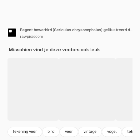
Regent bowerbird (Sericulus chrysocephalus) geïllustreerd door Charles Dessalines D'Orbigny (1806-1876).
rawpixel.com
Misschien vind je deze vectors ook leuk
tekening veer
bird
veer
vintage
vogel
tekeni