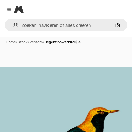
Magnific
Close menu
Zoeken
Home
/
Stock
/
Vectors
/
Regent bowerbird (Se…