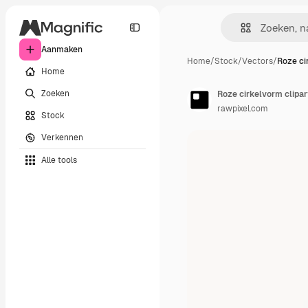
Aanmaken
Home
/
Stock
/
Vectors
/
Roze ci
Home
Zoeken
Roze cirkelvorm clipar
rawpixel.com
Stock
Verkennen
Alle tools