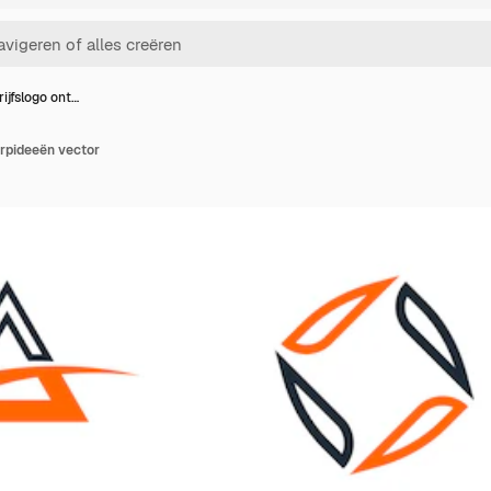
ijfslogo ont…
erpideeën vector