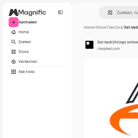
Aanmaken
Home
/
Stock
/
Vectors
/
Set bedr
Home
Zoeken
Set bedrijfslogo ontw
rawpixel.com
Stock
Verkennen
Alle tools