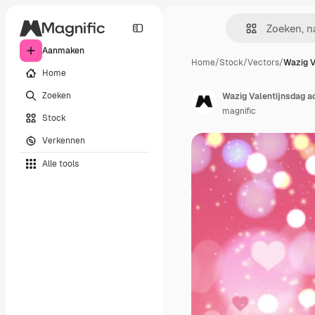
Aanmaken
Home
/
Stock
/
Vectors
/
Wazig V
Home
Zoeken
Wazig Valentijnsdag a
magnific
Stock
Verkennen
Alle tools