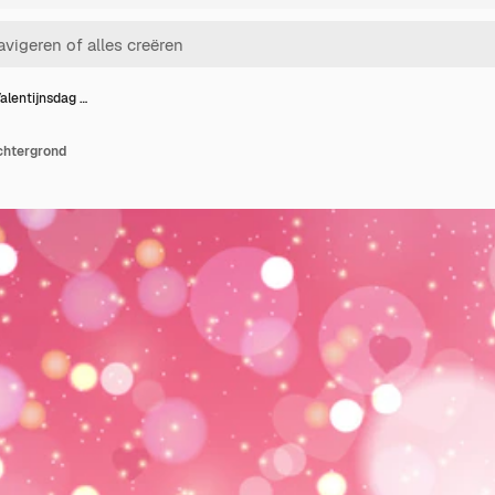
alentijnsdag …
chtergrond