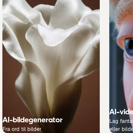
AI-vid
AI-bildegenerator
Lag fanta
Fra ord til bilder
eller bild