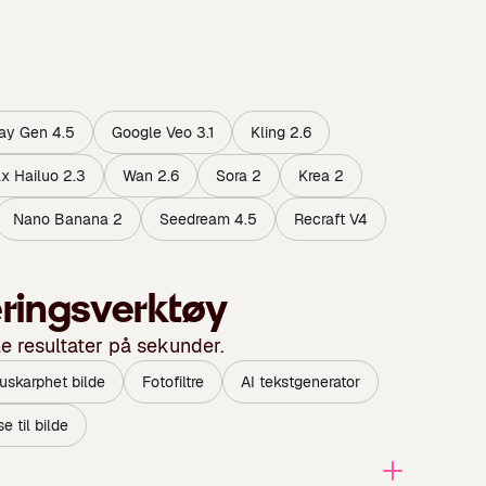
ay Gen 4.5
Google Veo 3.1
Kling 2.6
x Hailuo 2.3
Wan 2.6
Sora 2
Krea 2
Nano Banana 2
Seedream 4.5
Recraft V4
eringsverktøy
le resultater på sekunder.
 uskarphet bilde
Fotofiltre
AI tekstgenerator
e til bilde