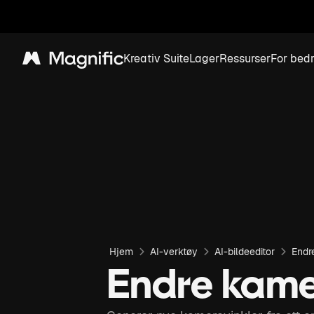
Kreativ Suite
Lager
Ressurser
For bedr
Magnific
Hjem
AI-verktøy
AI-bildeeditor
Endr
Endre kame