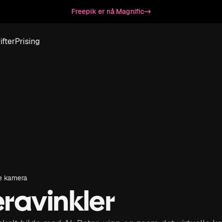
Freepik er nå Magnific
ifter
Prising
e kamera
ravinkler