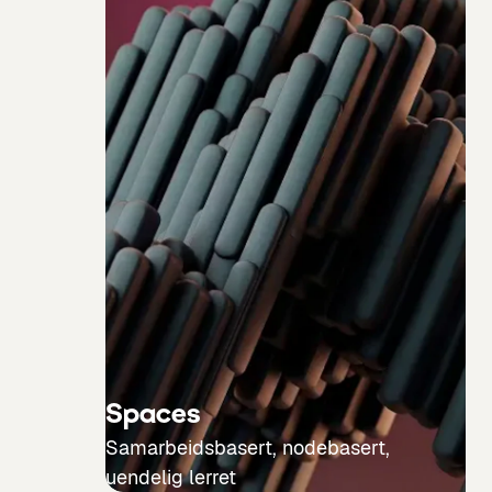
Spaces
Samarbeidsbasert, nodebasert,
uendelig lerret