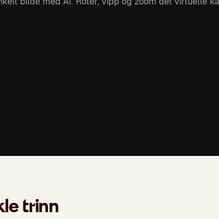
kelt bilde med AI. Roter, vipp og zoom det virtuelle ka
le trinn