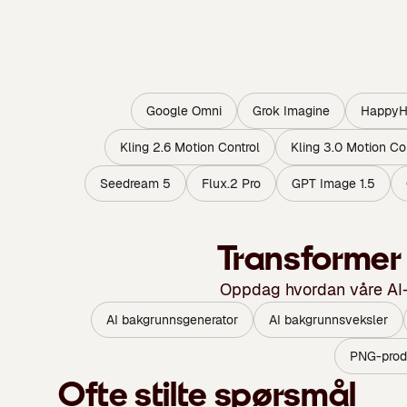
Google Omni
Grok Imagine
HappyHo
Kling 2.6 Motion Control
Kling 3.0 Motion Co
Seedream 5
Flux.2 Pro
GPT Image 1.5
Transformer 
Oppdag hvordan våre AI-ve
AI bakgrunnsgenerator
AI bakgrunnsveksler
PNG-prod
Ofte stilte spørsmål