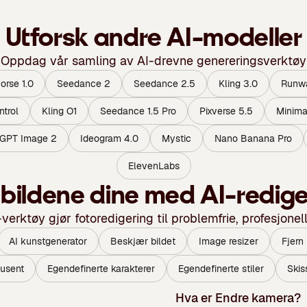
Utforsk andre AI-modeller
Oppdag vår samling av AI-drevne genereringsverktøy
rse 1.0
Seedance 2
Seedance 2.5
Kling 3.0
Runw
ntrol
Kling O1
Seedance 1.5 Pro
Pixverse 5.5
Minima
GPT Image 2
Ideogram 4.0
Mystic
Nano Banana Pro
ElevenLabs
bildene dine med AI-redig
rktøy gjør fotoredigering til problemfrie, profesjonel
AI kunstgenerator
Beskjær bildet
Image resizer
Fjern
usent
Egendefinerte karakterer
Egendefinerte stiler
Skiss
Hva er Endre kamera?