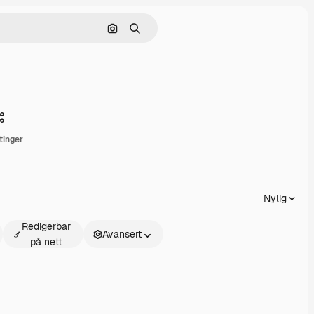
Søk etter bilde
Søk
Dele
tinger
Nylig
Redigerbar
Avansert
på nett