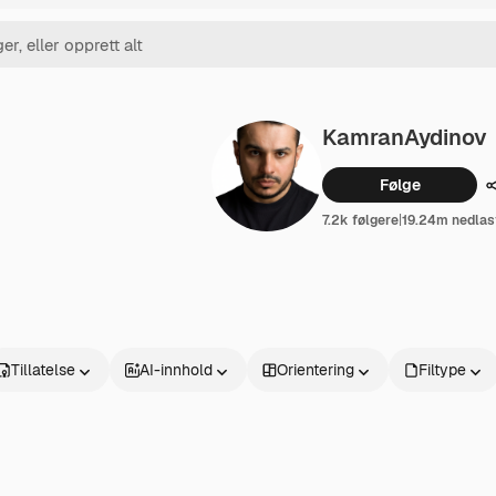
KamranAydinov
Følge
7.2k følgere
|
19.24m nedlas
Tillatelse
AI-innhold
Orientering
Filtype