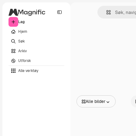
Lag
Hjem
Søk
Arkiv
Utforsk
Alle verktøy
Alle bilder
Alle bilder
Vektorer
Illustrasjoner
Bilder
PSD
Maler