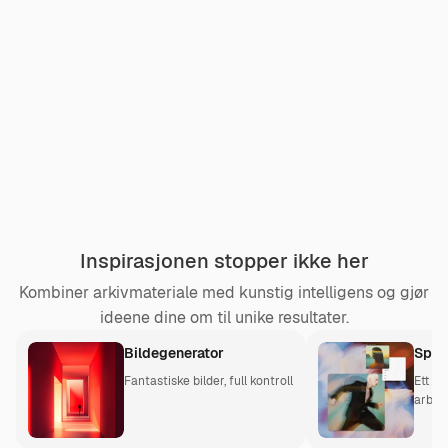
Inspirasjonen stopper ikke her
Kombiner arkivmateriale med kunstig intelligens og gjør
ideene dine om til unike resultater.
Bildegenerator
Spac
Fantastiske bilder, full kontroll
Ett fe
arbeid