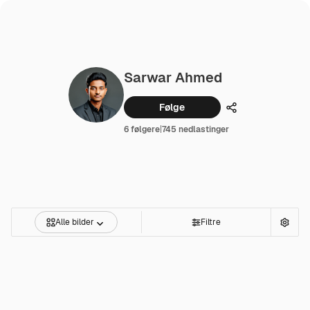
Sarwar Ahmed
Følge
Dele
6 følgere
|
745 nedlastinger
Alle bilder
Filtre