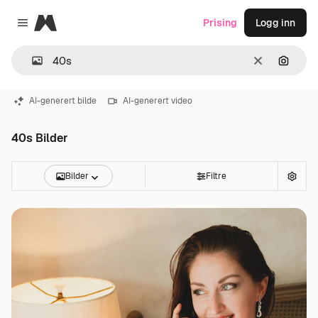
Magnific
Prising
Logg inn
Close menu
Slett
Søk ett
AI-generert bilde
AI-generert video
40s Bilder
Bilder
Filtre