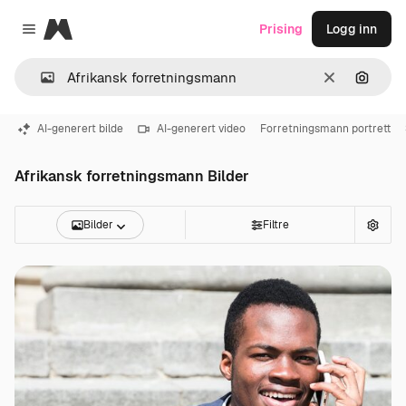
Magnific
Prising
Logg inn
Close menu
Slett
Søk ett
AI-generert bilde
AI-generert video
Forretningsmann portrett
Afrikansk forretningsmann Bilder
Bilder
Filtre