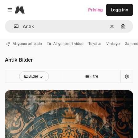
Magnific
Prising
Logg inn
Close menu
Slett
Søk ett
AI-generert bilde
AI-generert video
Tekstur
Vintage
Gammel
Antik Bilder
Bilder
Filtre