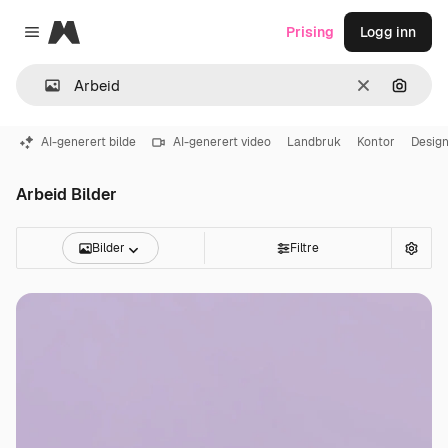
Magnific
Prising
Logg inn
Close menu
Slett
Søk ett
AI-generert bilde
AI-generert video
Landbruk
Kontor
Desig
Arbeid Bilder
Bilder
Filtre