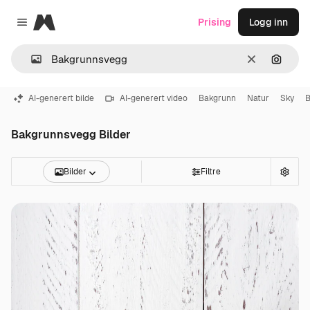
Magnific
Prising
Logg inn
Close menu
Slett
Søk ett
AI-generert bilde
AI-generert video
Bakgrunn
Natur
Sky
B
Bakgrunnsvegg Bilder
Bilder
Filtre