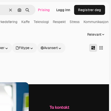
Prising
Logg inn
Registrer deg
Slett
Søk etter bilde
Søk
kedsføring
Kaffe
Teknologi
Respekt
Stress
Kommunikasjon
Relevant
ker
Filtype
Avansert
Selskap
Ta kontakt