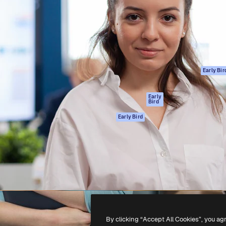
ttformen for å lede ditt
Spaces
Academy
er enn 1 million abonnenter
AI-assistent
Dokumentasjon
selskaper, byråer og studioer.
AI Image Generator
Support
ål
AI-videogenerator
Vilkår for bruk
AI-
Personvernerklæ
stemmegenerator
Originaler
Early Bir
Arkivinnhold
Retningslinjer for
MCP for
informasjonskaps
Early
Bird
Claude/ChatGPT
Tillitssenter
Agenter
Early Bird
Affiliates
API
For bedrifter
Mobilapp
Alle Magnific-
verktøy
-
2026
Freepik Company S.L.U.
Alle rettigheter forbeholdt
.
By clicking “Accept All Cookies”, you ag