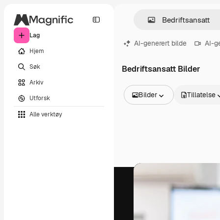
Lag
AI-generert bilde
AI-g
Hjem
Søk
Bedriftsansatt Bilder
Arkiv
Bilder
Tillatelse
Utforsk
Alle bilder
Alle verktøy
Vektorer
Illustrasjoner
Bilder
PSD
Maler
Mockups
Videoer
Opptak
Bevegelsesgrafikk
Videomaler
Ikoner
3D-modeller
Skrifter