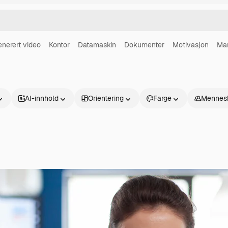
enerert video
Kontor
Datamaskin
Dokumenter
Motivasjon
Mar
AI-innhold
Orientering
Farge
Mennes
Produkter
Kom i gang