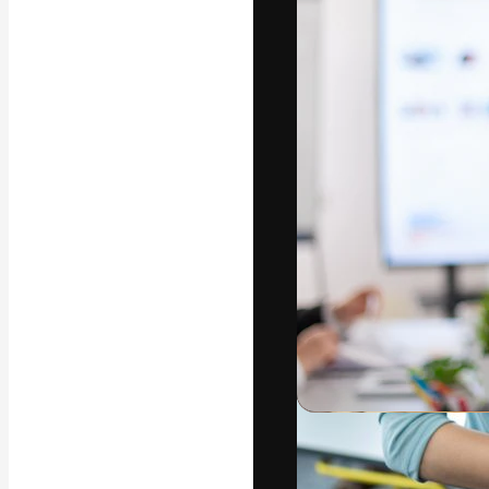
Den kreative pla
beste arbeid. M
blant kreative, 
Norsk bokm
Copyright © 2010