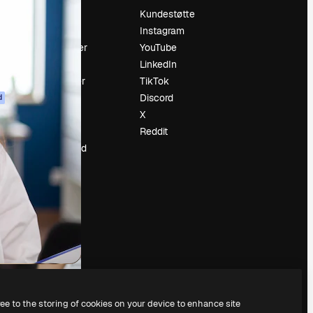
Prising
Kundestøtte
Om oss
Instagram
Anmeldelser
YouTube
Karrierer
LinkedIn
ring
Søketrender
TikTok
Blogg
Discord
d
Hendelser
X
ler
Slidesgo
Reddit
Selg innhold
Presserom
Leter etter
magnific.ai
ree to the storing of cookies on your device to enhance site