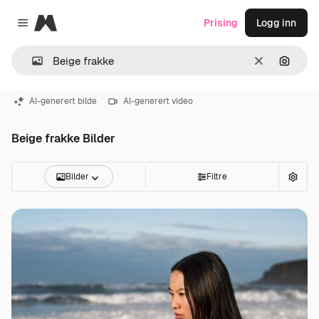
Magnific
Prising
Logg inn
Close menu
Slett
Søk ett
AI-generert bilde
AI-generert video
Beige frakke Bilder
Bilder
Filtre